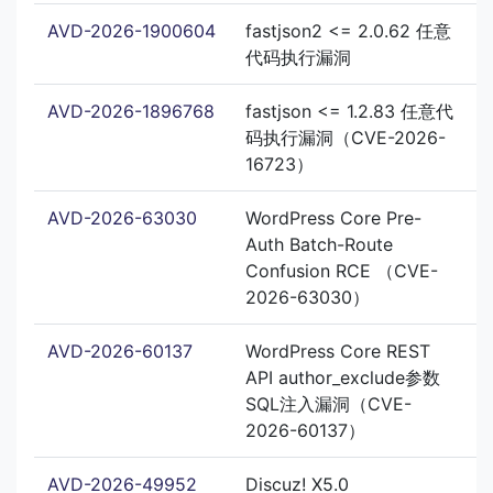
AVD-2026-1900604
fastjson2 <= 2.0.62 任意
代码执行漏洞
AVD-2026-1896768
fastjson <= 1.2.83 任意代
码执行漏洞（CVE-2026-
16723）
AVD-2026-63030
WordPress Core Pre-
Auth Batch-Route
Confusion RCE （CVE-
2026-63030）
AVD-2026-60137
WordPress Core REST
API author_exclude参数
SQL注入漏洞（CVE-
2026-60137）
AVD-2026-49952
Discuz! X5.0