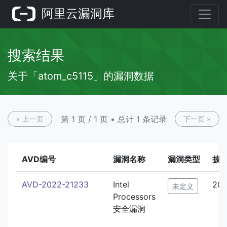
阿里云漏洞库
搜索结果
关于「atom_c5115」的漏洞数据
第 1 页 / 1 页 • 总计 1 条记录
« 上一页
下一页 »
AVD编号
漏洞名称
漏洞类型
披
AVD-2022-21233
Intel
202
未定义
Processors
安全漏洞