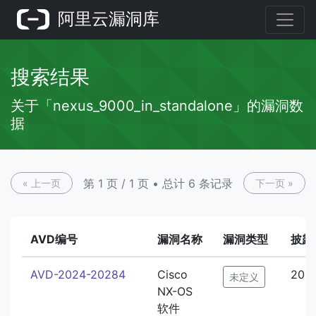
阿里云漏洞库
搜索结果
关于「nexus_9000_in_standalone」的漏洞数
据
第 1 页 / 1 页 • 总计 6 条记录
« 上一页
下一页 »
AVD编号
漏洞名称
漏洞类型
披露
AVD-2024-20284
Cisco
202
未定义
NX-OS
软件