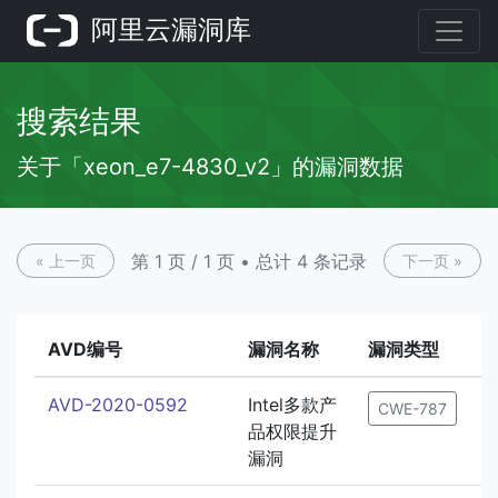
阿里云漏洞库
搜索结果
关于「xeon_e7-4830_v2」的漏洞数据
第 1 页 / 1 页 • 总计 4 条记录
« 上一页
下一页 »
AVD编号
漏洞名称
漏洞类型
AVD-2020-0592
Intel多款产
2
CWE-787
品权限提升
漏洞